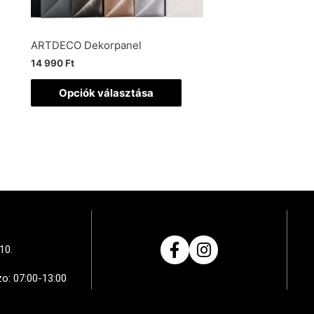
ARTDECO Dekorpanel
14 990
Ft
Opciók választása
10.
zo: 07:00-13:00