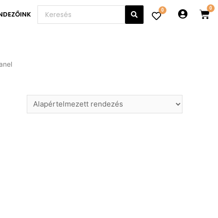
0
NDEZŐINK
anel