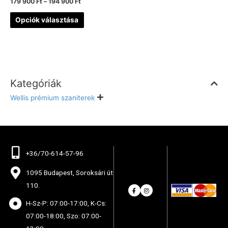
179 900
Ft
–
194 900
Ft
Opciók választása
Kategóriák
Wellis prémium szaniterek
+36/70-614-57-96
1095 Budapest, Soroksári út
110.
H-Sz-P: 07:00-17:00, K-Cs:
07:00-18:00, Szo: 07:00-