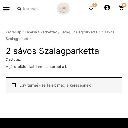
0
Kezdőlap
/
Laminált Parketták
/
Befag Szalagparketta
/ 2 sávos
Szalagparketta
2 sávos Szalagparketta
2 sávos:
A járófelület két lamella sorból áll.
Egy termék se felelt meg a keresésnek.