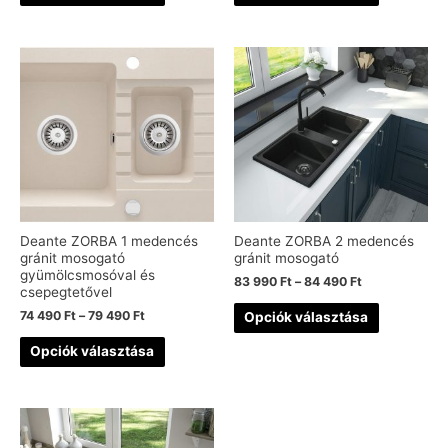
Deante ZORBA 1 medencés
Deante ZORBA 2 medencés
gránit mosogató
gránit mosogató
gyümölcsmosóval és
83 990
Ft
–
84 490
Ft
csepegtetővel
74 490
Ft
–
79 490
Ft
Opciók választása
Opciók választása