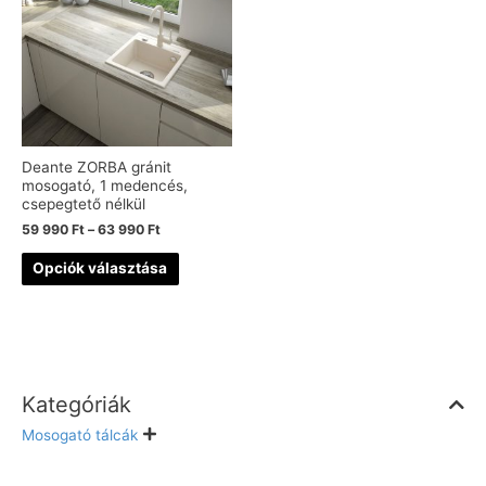
Deante ZORBA gránit
mosogató, 1 medencés,
csepegtető nélkül
59 990
Ft
–
63 990
Ft
Opciók választása
Kategóriák
Mosogató tálcák