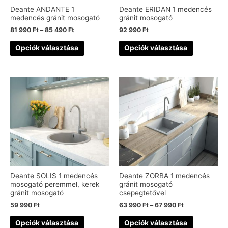
Deante ANDANTE 1
Deante ERIDAN 1 medencés
medencés gránit mosogató
gránit mosogató
81 990
Ft
–
85 490
Ft
92 990
Ft
Opciók választása
Opciók választása
Deante SOLIS 1 medencés
Deante ZORBA 1 medencés
mosogató peremmel, kerek
gránit mosogató
gránit mosogató
csepegtetővel
59 990
Ft
63 990
Ft
–
67 990
Ft
Opciók választása
Opciók választása