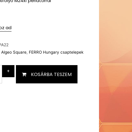
folyó M24x1 perlátorral
oz ad
PA22
 Algeo Square
,
FERRO Hungary csaptelepek
+
KOSÁRBA TESZEM