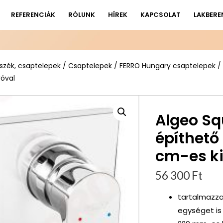
REFERENCIÁK
RÓLUNK
HÍREK
KAPCSOLAT
LAKBERE
szék, csaptelepek
/
Csaptelepek
/
FERRO Hungary csaptelepek
/
yóval
Algeo Squ
építhető
cm-es ki
56 300
Ft
tartalmazza
egységet is