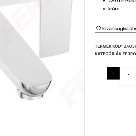
220 mm-es ki
króm
Kívánságlistáh
TERMÉK KÓD:
BAQ3
KATEGÓRIÁK
FERRO
-