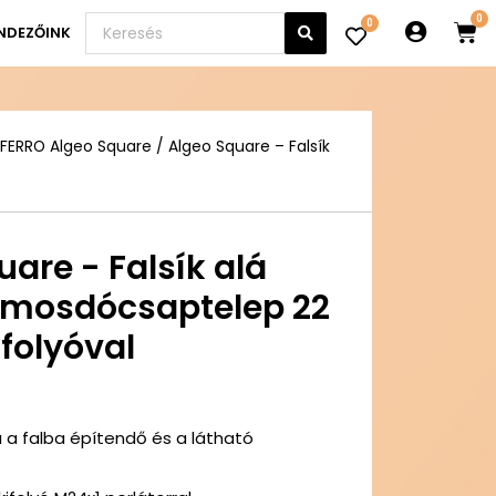
0
NDEZŐINK
FERRO Algeo Square
/ Algeo Square – Falsík
are - Falsík alá
 mosdócsaptelep 22
folyóval
 a falba építendő és a látható