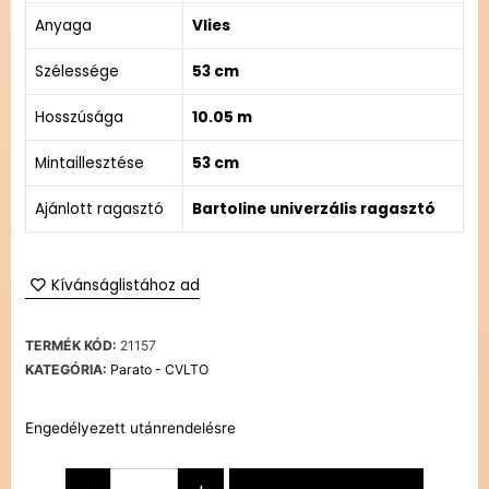
Anyaga
Vlies
Szélessége
53 cm
Hosszúsága
10.05 m
Mintaillesztése
53 cm
Ajánlott ragasztó
Bartoline univerzális ragasztó
Kívánságlistához ad
TERMÉK KÓD:
21157
KATEGÓRIA:
Parato - CVLTO
Engedélyezett utánrendelésre