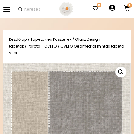
0
Kezdőlap
/
Tapéták és Poszterek
/
Olasz Design
tapéták
/
Parato - CVLTO
/ CVLTO Geometriai mintás tapéta
21106