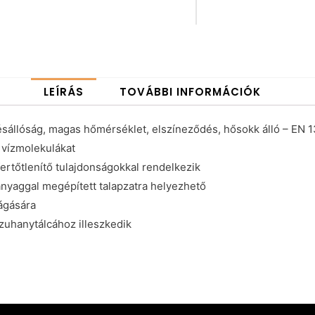
LEÍRÁS
TOVÁBBI INFORMÁCIÓK
tésállóság, magas hőmérséklet, elszíneződés, hősokk álló – EN 
a vízmolekulákat
 fertőtlenítő tulajdonságokkal rendelkezik
őanyaggal megépített talapzatra helyezhető
ágására
zuhanytálcához illeszkedik