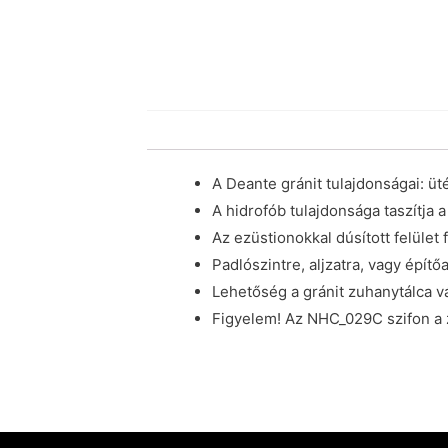
A Deante gránit tulajdonságai: ü
A hidrofób tulajdonsága taszítja 
Az ezüstionokkal dúsított felület
Padlószintre, aljzatra, vagy épít
Lehetőség a gránit zuhanytálca v
Figyelem! Az NHC_029C szifon a 