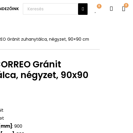
0
NDEZŐINK
EO Gránit zuhanytálca, négyzet, 90×90 cm
CORREO Gránit
lca, négyzet, 90x90
it
et
 [mm]
: 900