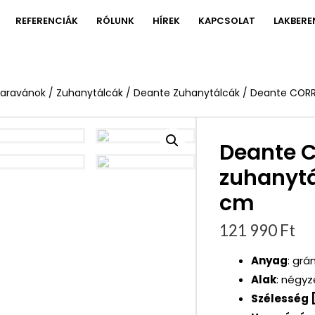
REFERENCIÁK
RÓLUNK
HÍREK
KAPCSOLAT
LAKBERE
paravánok
/
Zuhanytálcák
/
Deante Zuhanytálcák
/ Deante CORR
Deante 
zuhanytá
cm
121 990
Ft
Anyag
: grán
Alak
: négyz
Szélesség