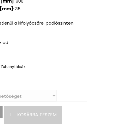
 [mm]
: 900
 [mm]
: 35
tlenül a kifolyócsőre, padlószinten
z ad
 Zuhanytálcák
KOSÁRBA TESZEM