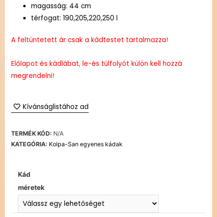
magasság: 44 cm
térfogat: 190,205,220,250 l
A feltüntetett ár csak a kádtestet tartalmazza!
Előlapot és kádlábat, le-és túlfolyót külön kell hozzá
megrendelni!
Kívánságlistához ad
TERMÉK KÓD:
N/A
KATEGÓRIA:
Kolpa-San egyenes kádak
Kád
méretek