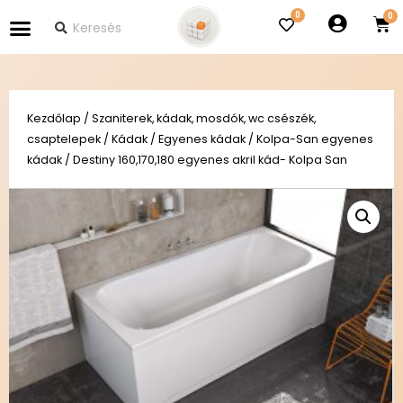
0
Kezdőlap
/
Szaniterek, kádak, mosdók, wc csészék,
csaptelepek
/
Kádak
/
Egyenes kádak
/
Kolpa-San egyenes
kádak
/ Destiny 160,170,180 egyenes akril kád- Kolpa San