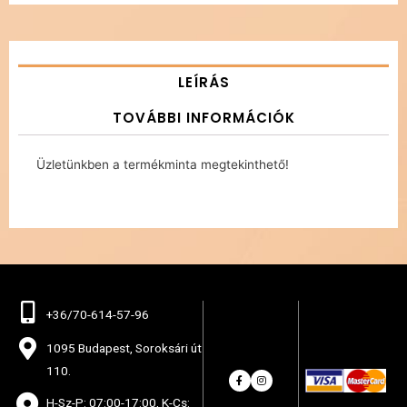
LEÍRÁS
TOVÁBBI INFORMÁCIÓK
Üzletünkben a termékminta megtekinthető!
+36/70-614-57-96
1095 Budapest, Soroksári út
110.
H-Sz-P: 07:00-17:00, K-Cs: