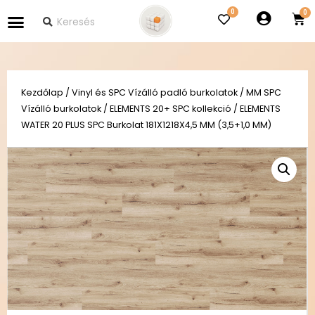
0
Kezdőlap
/
Vinyl és SPC Vízálló padló burkolatok
/
MM SPC
Vízálló burkolatok
/
ELEMENTS 20+ SPC kollekció
/ ELEMENTS
WATER 20 PLUS SPC Burkolat 181X1218X4,5 MM (3,5+1,0 MM)