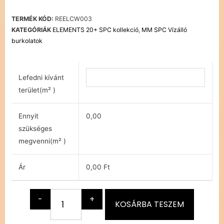
TERMÉK KÓD:
REELCW003
KATEGÓRIÁK
ELEMENTS 20+ SPC kollekció
,
MM SPC Vízálló
burkolatok
Lefedni kívánt
terület(m² )
Ennyit
0,00
szükséges
megvenni(m² )
Ár
0,00 Ft
-
+
KOSÁRBA TESZEM