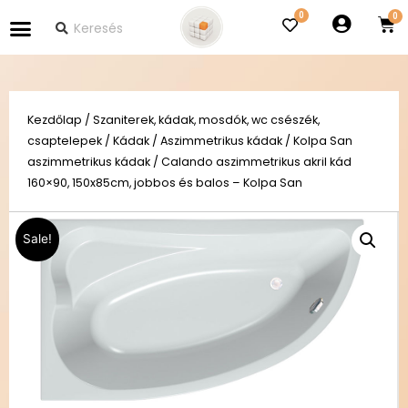
0
Kezdőlap
/
Szaniterek, kádak, mosdók, wc csészék,
csaptelepek
/
Kádak
/
Aszimmetrikus kádak
/
Kolpa San
aszimmetrikus kádak
/ Calando aszimmetrikus akril kád
160×90, 150x85cm, jobbos és balos – Kolpa San
Sale!