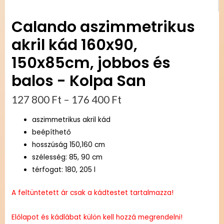
Calando aszimmetrikus
akril kád 160x90,
150x85cm, jobbos és
balos - Kolpa San
127 800
Ft
–
176 400
Ft
aszimmetrikus akril kád
beépíthető
hosszúság 150,160 cm
szélesség: 85, 90 cm
térfogat: 180, 205 l
A feltüntetett ár csak a kádtestet tartalmazza!
Előlapot és kádlábat külön kell hozzá megrendelni!