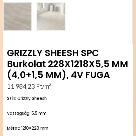
GRIZZLY SHEESH SPC
Burkolat 228X1218X5,5 MM
(4,0+1,5 MM), 4V FUGA
11 984,23
Ft
/m²
Szín: Grizzly Sheesh
Vastagság: 5,5 mm
Méret: 1218×228 mm