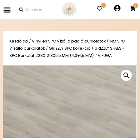
0
Kezdőlap
/
Vinyl és SPC Vízálló padló burkolatok
/
MM SPC
Vízálló burkolatok
/
GRIZZLY SPC kollekció
/ GRIZZLY SHEESH
SPC Burkolat 228X1218X5,5 MM (4,0+1,5 MM), 4V FUGA