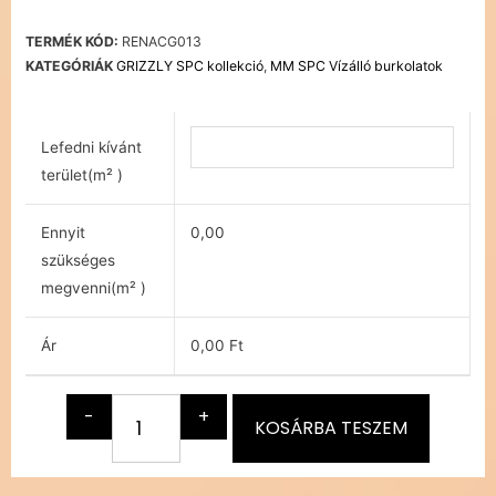
TERMÉK KÓD:
RENACG013
KATEGÓRIÁK
GRIZZLY SPC kollekció
,
MM SPC Vízálló burkolatok
Lefedni kívánt
terület(m² )
Ennyit
0,00
szükséges
megvenni(m² )
Ár
0,00 Ft
-
+
KOSÁRBA TESZEM