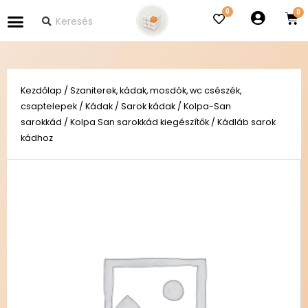
0
Kezdőlap
/
Szaniterek, kádak, mosdók, wc csészék,
csaptelepek
/
Kádak
/
Sarok kádak
/
Kolpa-San
sarokkád
/
Kolpa San sarokkád kiegészítők
/ Kádláb sarok
kádhoz