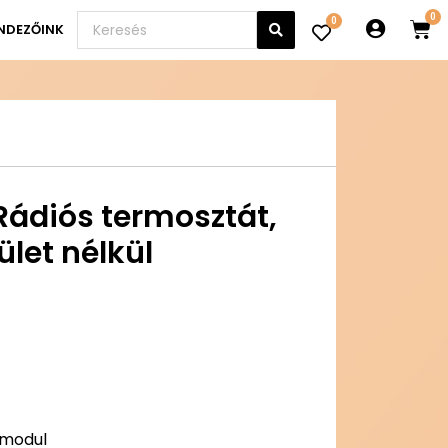
0
NDEZŐINK
ádiós termosztát,
ület nélkül
ó modul