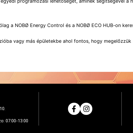
 egyedi programozási lehetőséget, aminek segítségével a 
izárólag a NOBØ Energy Control és a NOBØ ECO HUB-on keres
anzióba vagy más épületekbe ahol fontos, hogy megelőzzü
10.
zo: 07:00-13:00