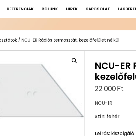
REFERENCIÁK
RÓLUNK
HÍREK
KAPCSOLAT
LAKBERE
sztátok
/ NCU-ER Rádiós termosztát, kezelőfelület nélkül
NCU-ER R
kezelőfel
22 000
Ft
NCU-1R
Szín: fehér
Leírás: kiszolgál