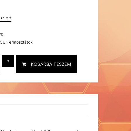
oz ad
ER
CU Termosztátok
+
KOSÁRBA TESZEM