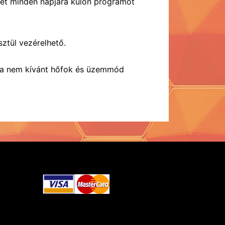
hét minden napjára külön programot
ztül vezérelhető.
k a nem kívánt hőfok és üzemmód