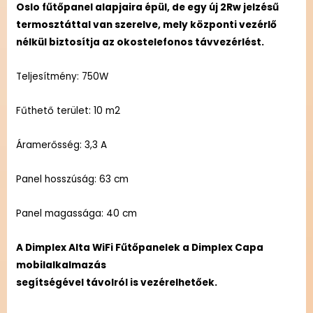
Oslo fűtőpanel alapjaira épül, de egy új 2Rw jelzésű
termosztáttal van szerelve, mely központi vezérlő
nélkül biztosítja az okostelefonos távvezérlést.
Teljesítmény: 750W
Fűthető terület: 10 m2
Áramerősség: 3,3 A
Panel hosszúság: 63 cm
Panel magassága: 40 cm
A Dimplex Alta WiFi Fűtőpanelek a Dimplex Capa
mobilalkalmazás
segítségével távolról is vezérelhetőek.