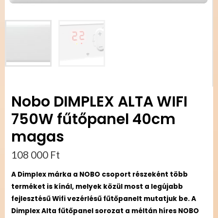
Nobo DIMPLEX ALTA WIFI
750W fűtőpanel 40cm
magas
108 000
Ft
A Dimplex márka a NOBO csoport részeként több
terméket is kínál, melyek közül most a legújabb
fejlesztésű Wifi vezérlésű fűtőpanelt mutatjuk be. A
Dimplex Alta fűtőpanel sorozat a méltán híres NOBO