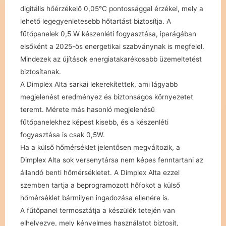
digitális hőérzékelő 0,05°C pontossággal érzékel, mely a
lehető legegyenletesebb hőtartást biztosítja. A
fűtőpanelek 0,5 W készenléti fogyasztása, iparágában
elsőként a 2025-ös energetikai szabványnak is megfelel.
Mindezek az újítások energiatakarékosabb üzemeltetést
biztosítanak.
A Dimplex Alta sarkai lekerekítettek, ami lágyabb
megjelenést eredményez és biztonságos környezetet
teremt. Mérete más hasonló megjelenésű
fűtőpanelekhez képest kisebb, és a készenléti
fogyasztása is csak 0,5W.
Ha a külső hőmérséklet jelentősen megváltozik, a
Dimplex Alta sok versenytársa nem képes fenntartani az
állandó benti hőmérsékletet. A Dimplex Alta ezzel
szemben tartja a beprogramozott hőfokot a külső
hőmérséklet bármilyen ingadozása ellenére is.
A fűtőpanel termosztátja a készülék tetején van
elhelyezve, mely kényelmes használatot biztosít,