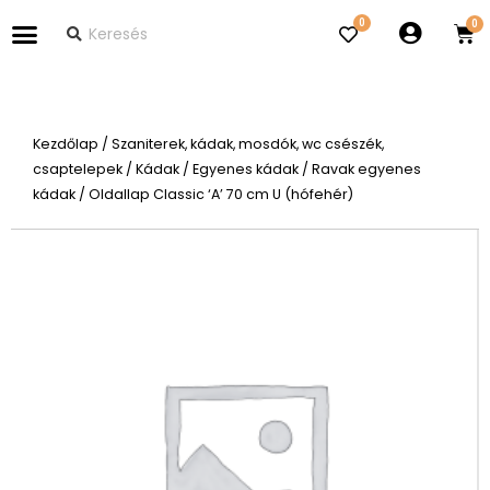
0
Kezdőlap
/
Szaniterek, kádak, mosdók, wc csészék,
csaptelepek
/
Kádak
/
Egyenes kádak
/
Ravak egyenes
kádak
/ Oldallap Classic ‘A’ 70 cm U (hófehér)