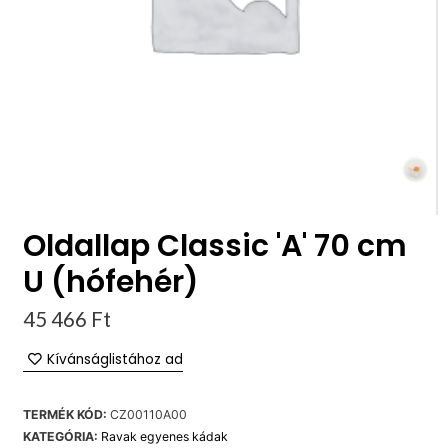
Oldallap Classic 'A' 70 cm
U (hófehér)
45 466
Ft
Kívánságlistához ad
TERMÉK KÓD:
CZ00110A00
KATEGÓRIA:
Ravak egyenes kádak