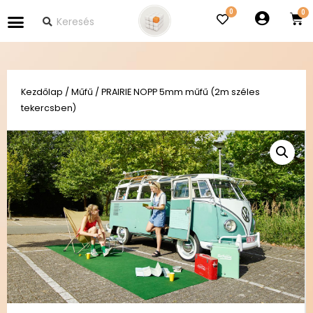
0
Kezdőlap
/
Műfű
/ PRAIRIE NOPP 5mm műfű (2m széles
tekercsben)