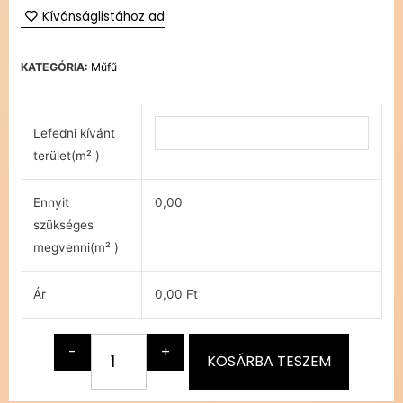
Kívánságlistához ad
KATEGÓRIA:
Műfű
Lefedni kívánt
terület(m² )
Ennyit
0,00
szükséges
megvenni(m² )
Ár
0,00 Ft
-
+
KOSÁRBA TESZEM