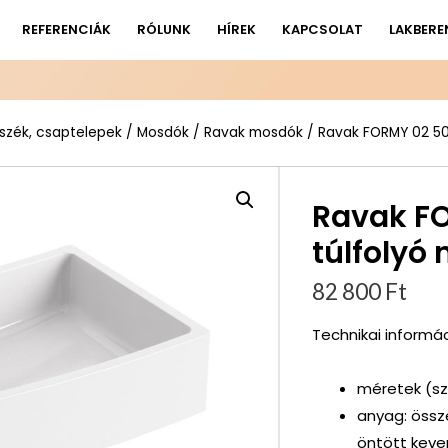
REFERENCIÁK
RÓLUNK
HÍREK
KAPCSOLAT
LAKBERE
szék, csaptelepek
/
Mosdók
/
Ravak mosdók
/ Ravak FORMY 02 500
Ravak F
túlfolyó 
82 800
Ft
Technikai informác
méretek (sz
anyag: össz
öntött keve