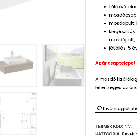
túlfolyó: nin
mosdócsapte
mosdópult: 
kiegészítők:
mosdópult, 
jótállás: 5 é
Az ár csaptelepet
A mosdó kizáróla
lehetséges az önál
Kívánságlistáh
TERMÉK KÓD:
N/A
KATEGÓRIA:
Ravak 