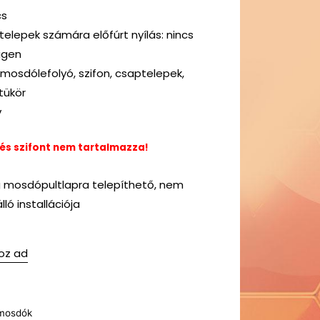
cs
lepek számára előfúrt nyílás: nincs
igen
 mosdólefolyó, szifon, csaptelepek,
tükör
v
 és szifont nem tartalmazza!
g mosdópultlapra telepíthető, nem
ló installációja
oz ad
mosdók