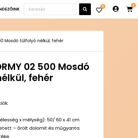
0
NDEZŐINK
 Mosdó túlfolyó nélkül, fehér
ORMY 02 500 Mosdó
nélkül, fehér
iók:
élesség x mélység): 50/ 60 x 41 cm
etett – őrölt dolomit és műgyanta
réke