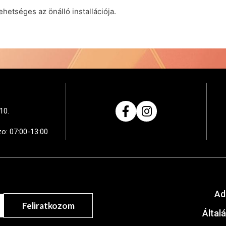
hetséges az önálló installációja.
10.
zo: 07:00-13:00
Ad
Feliratkozom
Által