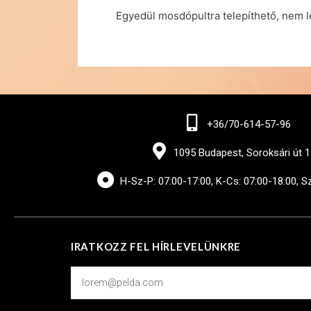
Egyedül mosdópultra telepíthető, nem le
+36/70-614-57-96
1095 Budapest, Soroksári út 1
H-Sz-P: 07:00-17:00, K-Cs: 07:00-18:00, S
IRATKOZZ FEL HÍRLEVELÜNKRE