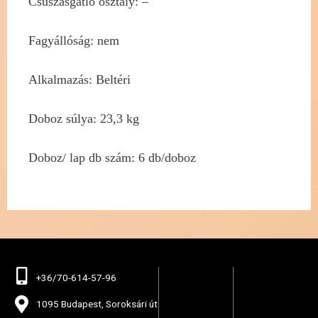
Csúszásgátló osztály: –
Fagyállóság: nem
Alkalmazás: Beltéri
Doboz súlya: 23,3 kg
Doboz/ lap db szám: 6 db/doboz
+36/70-614-57-96
1095 Budapest, Soroksári út