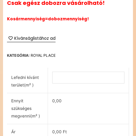
Csak egész dobozra vásárolható!
Kosármennyiség=dobozmennyiség!
Kívánságlistához ad
KATEGÓRIA:
ROYAL PLACE
Lefedni kívánt
terület(m² )
Ennyit
0,00
szükséges
megvenni(m² )
Ár
0,00 Ft