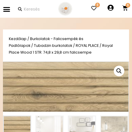
0
Kezdőlap
/
Burkolatok - Falicsempék és
Padlólapok
/
Tubadzin burkolatok
/
ROYAL PLACE
/ Royal
Place Wood 1 STR. 74,8 x 29,8 cm falicsempe