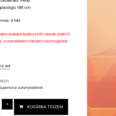
tétlemez: Pearl
assága: 188 cm
ő max. 4 hét
kabin kialakításához két darab ASRV3
es, a sarokelem minden csomagolás
oz ad
1R211
Supernova zuhanykabinok
+
KOSÁRBA TESZEM