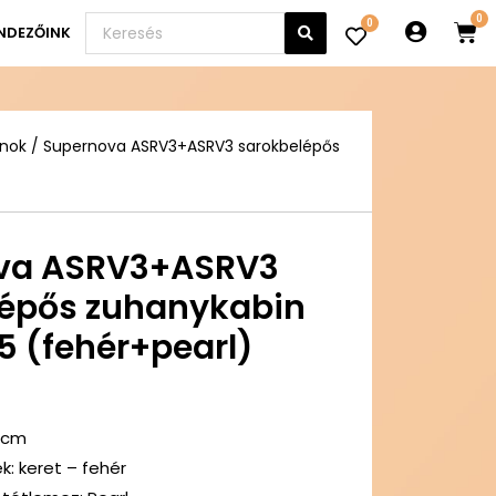
0
NDEZŐINK
inok
/ Supernova ASRV3+ASRV3 sarokbelépős
va ASRV3+ASRV3
lépős zuhanykabin
 (fehér+pearl)
 cm
k: keret – fehér