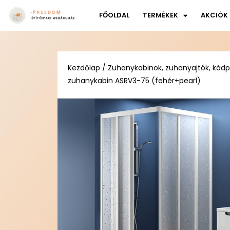
FŐOLDAL
TERMÉKEK
AKCIÓK
Kezdőlap
/
Zuhanykabinok, zuhanyajtók, kád
zuhanykabin ASRV3-75 (fehér+pearl)