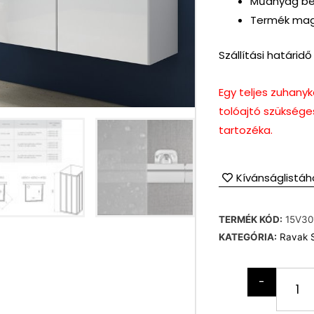
Műanyag be
Termék mag
Szállítási határid
Egy teljes zuhany
tolóajtó szükség
tartozéka.
Kívánságlistáh
TERMÉK KÓD:
15V30
KATEGÓRIA:
Ravak 
-