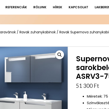
REFERENCIÁK
RÓLUNK
HÍREK
KAPCSOLAT
LAKBERE
paravánok
/
Ravak zuhanykabinok
/
Ravak Supernova zuhanykab
Superno
sarokbe
ASRV3-75
51 300
Ft
Méretek: 75
Színválaszté