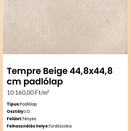
Tempre Beige 44,8x44,8
cm padlólap
10 160,00
Ft
/m²
Típus:
Padlólap
Osztály:
I.O.
Felület:
fényes
Felhasználás helye:
fürdőszoba