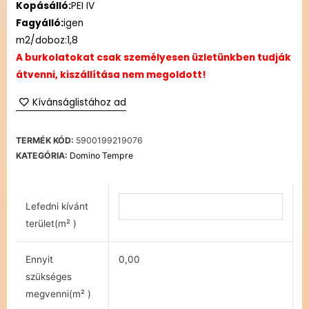
Kopásálló:
PEI IV
Fagyálló:
igen
m2/doboz:1,8
A burkolatokat csak személyesen üzletünkben tudják
átvenni, kiszállítása nem megoldott!
Kívánságlistához ad
TERMÉK KÓD:
5900199219076
KATEGÓRIA:
Domino Tempre
Lefedni kívánt
terület(m² )
Ennyit
0,00
szükséges
megvenni(m² )