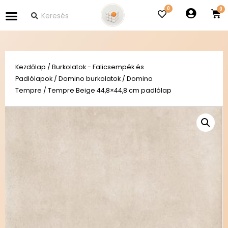
0
Kezdőlap
/
Burkolatok - Falicsempék és
Padlólapok
/
Domino burkolatok
/
Domino
Tempre
/ Tempre Beige 44,8×44,8 cm padlólap