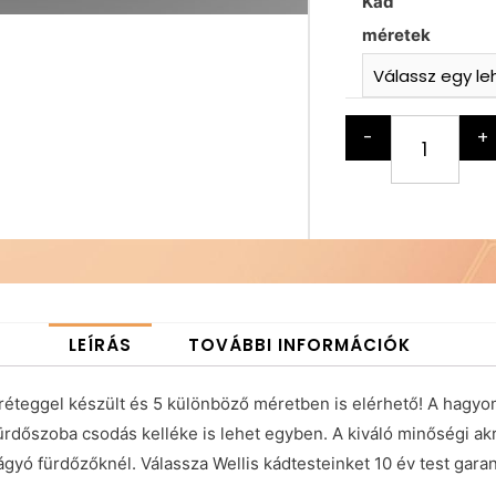
Kád
méretek
-
+
LEÍRÁS
TOVÁBBI INFORMÁCIÓK
 réteggel készült és 5 különböző méretben is elérhető! A hagy
fürdőszoba csodás kelléke is lehet egyben. A kiváló minőségi akr
yó fürdőzőknél. Válassza Wellis kádtesteinket 10 év test garan