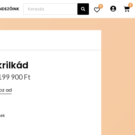
0
NDEZŐINK
krilkád
199 900
Ft
oz ad
tek