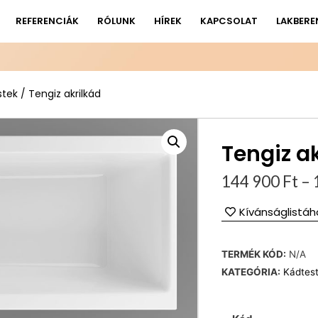
REFERENCIÁK
RÓLUNK
HÍREK
KAPCSOLAT
LAKBERE
stek
/ Tengiz akrilkád
Tengiz a
144 900
Ft
–
Kívánságlistáh
TERMÉK KÓD:
N/A
KATEGÓRIA:
Kádtes