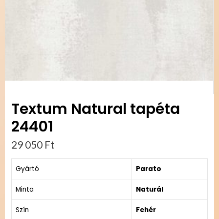
Textum Natural tapéta
24401
29 050
Ft
Gyártó
Parato
Minta
Naturál
Szín
Fehér