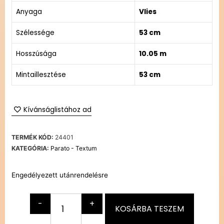
Anyaga
Vlies
Szélessége
53 cm
Hosszúsága
10.05 m
Mintaillesztése
53 cm
Kívánságlistához ad
TERMÉK KÓD:
24401
KATEGÓRIA:
Parato - Textum
Engedélyezett utánrendelésre
-
+
KOSÁRBA TESZEM