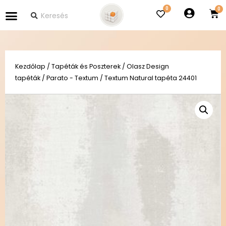
0
Kezdőlap
/
Tapéták és Poszterek
/
Olasz Design
tapéták
/
Parato - Textum
/ Textum Natural tapéta 24401