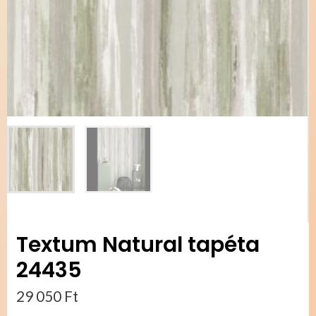
Textum Natural tapéta
24435
29 050
Ft