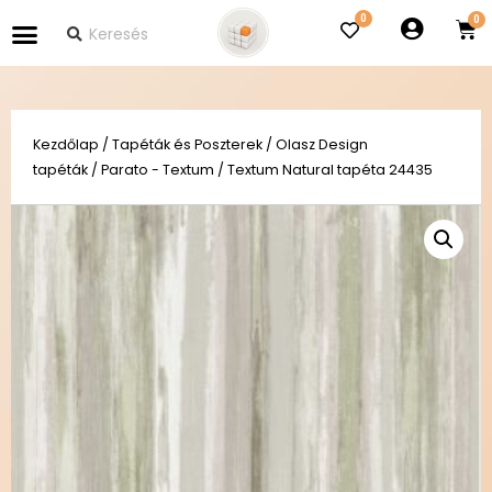
0
Kezdőlap
/
Tapéták és Poszterek
/
Olasz Design
tapéták
/
Parato - Textum
/ Textum Natural tapéta 24435