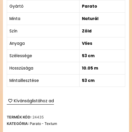
Gyártó
Parato
Minta
Naturál
Szín
Zöld
Anyaga
Vlies
Szélessége
53 cm
Hosszúsága
10.05 m
Mintaillesztése
53 cm
Kívánságlistához ad
TERMÉK KÓD:
24435
KATEGÓRIA:
Parato - Textum