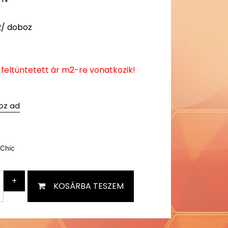
2/ doboz
eltüntetett ár m2-re vonatkozik!
oz ad
kChic
+
KOSÁRBA TESZEM