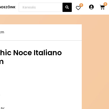
0
NDEZŐINK
 cm
hic Noce Italiano
m
9
 IV