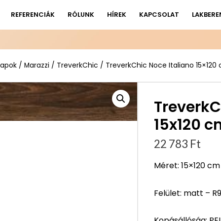
REFERENCIÁK
RÓLUNK
HÍREK
KAPCSOLAT
LAKBERE
lapok
/
Marazzi
/
TreverkChic
/ TreverkChic Noce Italiano 15×120
TreverkC
15x120 c
22 783
Ft
Méret: 15×120 cm
Felület: matt – R
Kopásállóság: PEI