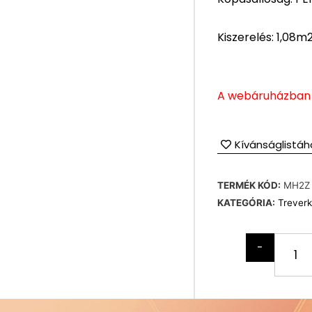
Kiszerelés: 1,08m
A webáruházban f
Kívánságlistáh
TERMÉK KÓD:
MH2Z
KATEGÓRIA:
Trever
-