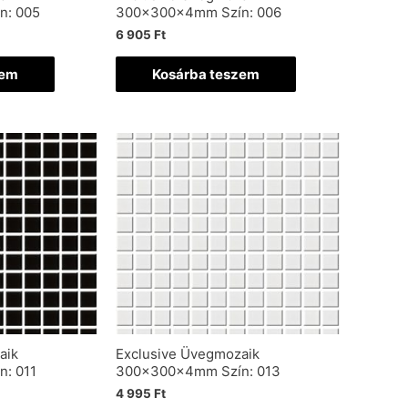
n: 005
300x300x4mm Szín: 006
6 905
Ft
zem
Kosárba teszem
aik
Exclusive Üvegmozaik
: 011
300x300x4mm Szín: 013
4 995
Ft