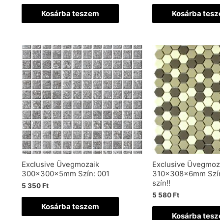
Kosárba teszem
Kosárba tes
Exclusive Üvegmozaik
Exclusive Üvegmoz
300x300x5mm Szín: 001
310x308x6mm Szín
szín!!
5 350
Ft
5 580
Ft
Kosárba teszem
Kosárba tes