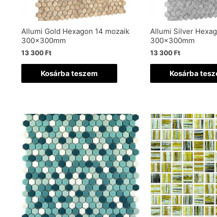
Allumi Gold Hexagon 14 mozaik
Allumi Silver Hexa
300x300mm
300x300mm
13 300
Ft
13 300
Ft
Kosárba teszem
Kosárba tes