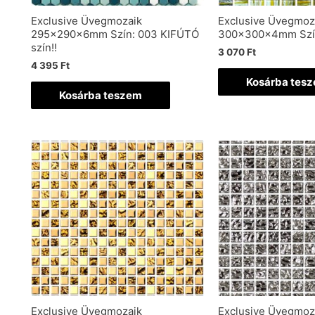
Exclusive Üvegmozaik
Exclusive Üvegmoz
295x290x6mm Szín: 003 KIFÚTÓ
300x300x4mm Szí
szín!!
3 070
Ft
4 395
Ft
Kosárba tes
Kosárba teszem
Exclusive Üvegmozaik
Exclusive Üvegmoz