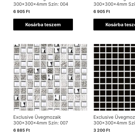
300x300x4mm Szín: 004
300x300x4mm Szí
6 905
Ft
6 905
Ft
Kosárba teszem
Kosárba tes
Exclusive Üvegmozaik
Exclusive Üvegmoz
300x300x4mm Szín: 007
300x300x4mm Szín
6 885
Ft
3 200
Ft