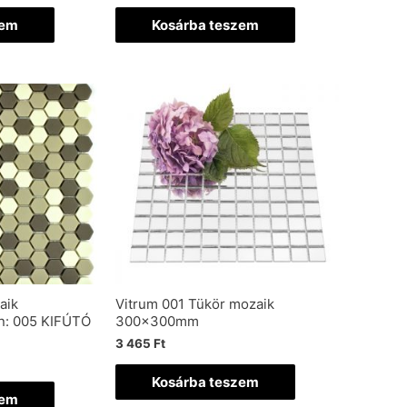
zem
Kosárba teszem
aik
Vitrum 001 Tükör mozaik
: 005 KIFÚTÓ
300x300mm
3 465
Ft
Kosárba teszem
zem