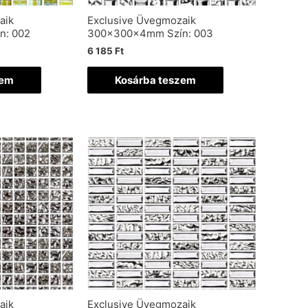
aik
Exclusive Üvegmozaik
n: 002
300x300x4mm Szín: 003
6 185
Ft
zem
Kosárba teszem
aik
Exclusive Üvegmozaik