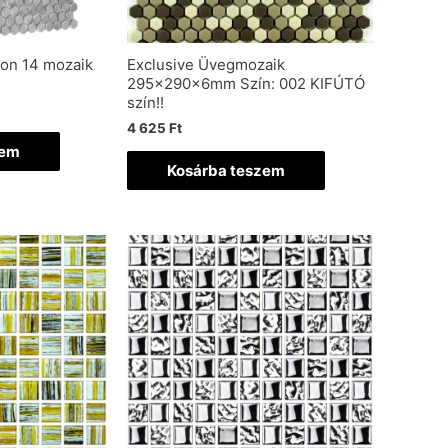
gon 14 mozaik
Exclusive Üvegmozaik
295x290x6mm Szín: 002 KIFÚTÓ
szín!!
4 625
Ft
zem
Kosárba teszem