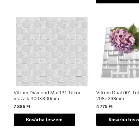
Vitrum Diamond Mix 131 Tükör
Vitrum Dual 001 Tü
mozaik 300x300mm
298x298mm
7 885
Ft
4 775
Ft
Kosárba teszem
Kosárba tes