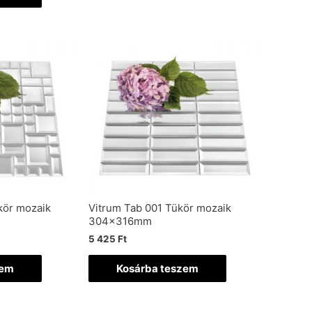
kör mozaik
Vitrum Tab 001 Tükör mozaik
304x316mm
5 425
Ft
zem
Kosárba teszem