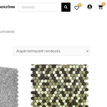
0
NDEZŐINK
urkolatok