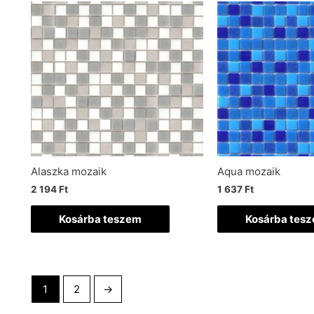
Alaszka mozaik
Aqua mozaik
2 194
Ft
1 637
Ft
Kosárba teszem
Kosárba tes
1
2
→