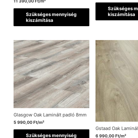
11 390,00
Ft
/m²
Szükséges m
Szükséges mennyiség
kiszámítása
kiszámítása
Glasgow Oak Laminált padló 8mm
5 990,00
Ft
/m²
Gstaad Oak Laminá
Szükséges mennyiség
6 990,00
Ft
/m²