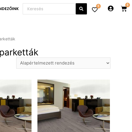
0
NDEZŐINK
arketták
 parketták