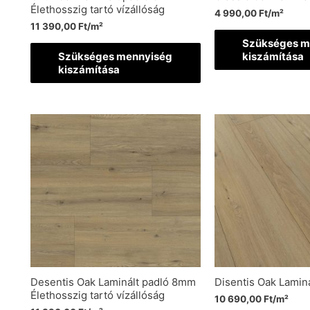
Élethosszig tartó vízállóság
4 990,00
Ft
/m²
11 390,00
Ft
/m²
Szükséges m
Szükséges mennyiség
kiszámítása
kiszámítása
Desentis Oak Laminált padló 8mm
Disentis Oak Lamin
Élethosszig tartó vízállóság
10 690,00
Ft
/m²