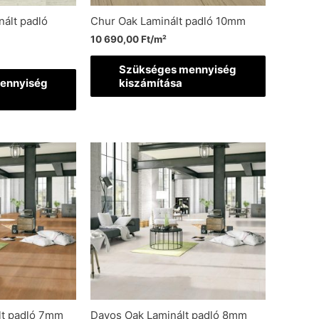
ált padló
Chur Oak Laminált padló 10mm
10 690,00
Ft
/m²
Szükséges mennyiség
ennyiség
kiszámítása
lt padló 7mm
Davos Oak Laminált padló 8mm