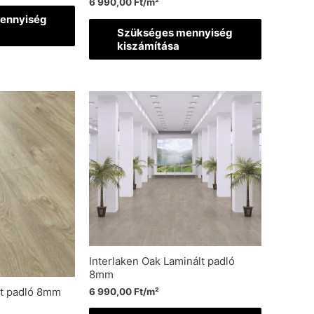
6 990,00
Ft
/m²
ennyiség
Szükséges mennyiség
kiszámítása
Interlaken Oak Laminált padló
8mm
lt padló 8mm
6 990,00
Ft
/m²