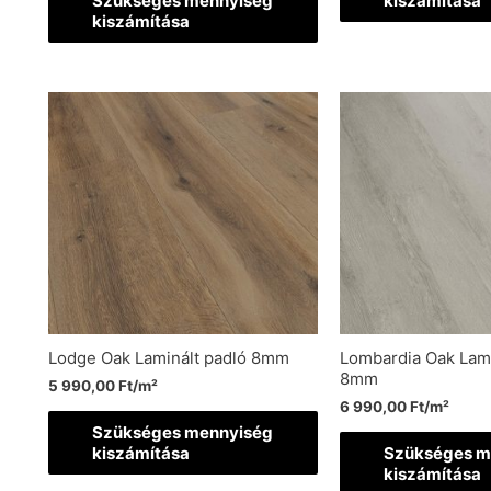
Szükséges mennyiség
kiszámítása
kiszámítása
Lodge Oak Laminált padló 8mm
Lombardia Oak Lami
8mm
5 990,00
Ft
/m²
6 990,00
Ft
/m²
Szükséges mennyiség
kiszámítása
Szükséges m
kiszámítása