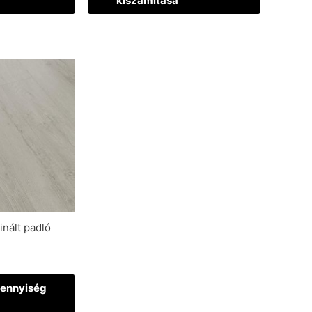
kiszámítása
nált padló
ennyiség