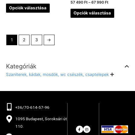
57 490
Ft
–
67 990
Ft
Opciók választása
Opciók választása
1
2
3
→
Kategóriák
Szaniterek, kádak, mosdók, wc csészék, csaptelepek
+36/70-614-57-96
1095 Budapest, Soroksári út
110.