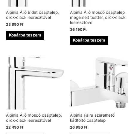
Alpinia Álló Bidet csaptelep,
Alpinia Álló mosdó csaptelep
click-clack leeresztővel
megemelt testtel, click-clack
leeresztővel
23 890
Ft
36 190
Ft
Kosárba teszem
Kosárba teszem
Alpinia Álló mosdó csaptelep,
Alpinia Falra szerelhető
click-clack leeresztővel
kádtöltő csaptelep
22 490
Ft
26 990
Ft