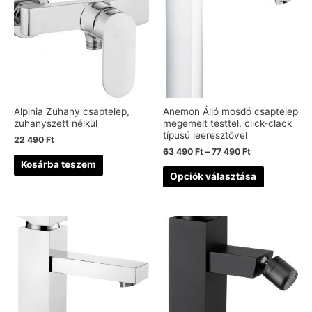
Alpinia Zuhany csaptelep,
Anemon Álló mosdó csaptelep
zuhanyszett nélkül
megemelt testtel, click-clack
típusú leeresztővel
22 490
Ft
63 490
Ft
–
77 490
Ft
Kosárba teszem
Opciók választása