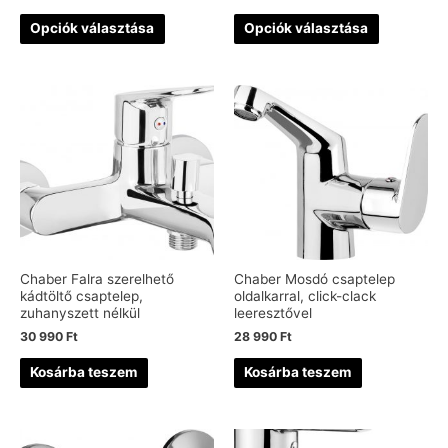
Opciók választása
Opciók választása
Chaber Falra szerelhető
Chaber Mosdó csaptelep
kádtöltő csaptelep,
oldalkarral, click-clack
zuhanyszett nélkül
leeresztővel
30 990
Ft
28 990
Ft
Kosárba teszem
Kosárba teszem