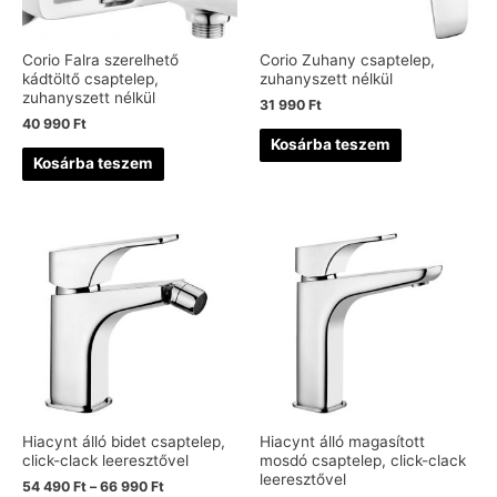
Corio Falra szerelhető
Corio Zuhany csaptelep,
kádtöltő csaptelep,
zuhanyszett nélkül
zuhanyszett nélkül
31 990
Ft
40 990
Ft
Kosárba teszem
Kosárba teszem
Hiacynt álló bidet csaptelep,
Hiacynt álló magasított
click-clack leeresztővel
mosdó csaptelep, click-clack
leeresztővel
54 490
Ft
–
66 990
Ft