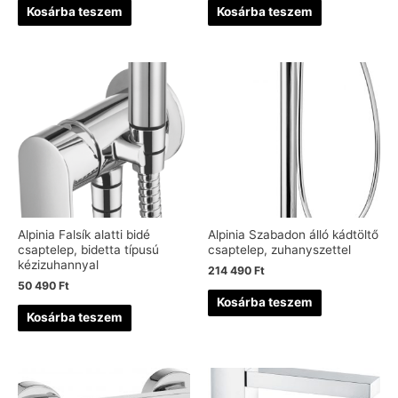
Kosárba teszem
Kosárba teszem
Alpinia Falsík alatti bidé
Alpinia Szabadon álló kádtöltő
csaptelep, bidetta típusú
csaptelep, zuhanyszettel
kézizuhannyal
214 490
Ft
50 490
Ft
Kosárba teszem
Kosárba teszem