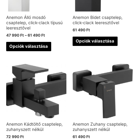
Anemon Álló mosdó
Anemon Bidet csaptelep,
csaptelep, click-clack típusú
click-clack leeresztővel
leeresztővel
61 490
Ft
47 990
Ft
–
61 490
Ft
Opciók választása
Opciók választása
Anemon Kádtöltő csaptelep,
Anemon Zuhany csaptelep,
zuhanyszett nélkül
zuhanyszett nélkül
72 990
Ft
61 490
Ft