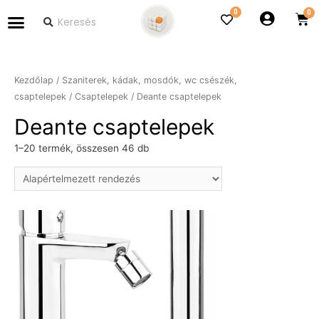
0
Kezdőlap
/
Szaniterek, kádak, mosdók, wc csészék,
csaptelepek
/
Csaptelepek
/ Deante csaptelepek
Deante csaptelepek
1–20 termék, összesen 46 db