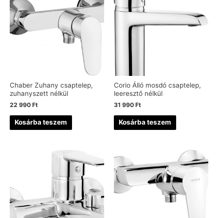
Chaber Zuhany csaptelep,
Corio Álló mosdó csaptelep,
zuhanyszett nélkül
leeresztő nélkül
22 990
Ft
31 990
Ft
Kosárba teszem
Kosárba teszem