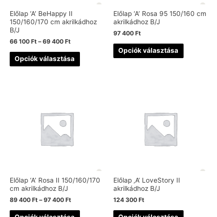
Előlap ‘A’ BeHappy II
Előlap ‘A’ Rosa 95 150/160 cm
150/160/170 cm akrilkádhoz
akrilkádhoz B/J
B/J
97 400
Ft
66 100
Ft
–
69 400
Ft
Opciók választása
Opciók választása
Előlap ‘A’ Rosa II 150/160/170
Előlap ‚A‘ LoveStory II
cm akrilkádhoz B/J
akrilkádhoz B/J
89 400
Ft
–
97 400
Ft
124 300
Ft