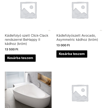
Kádlefolyó szett Click-Clack
Kádlefolyószett Avocado,
rendszerrel BeHappy II
Asymmetric kádhoz (króm)
kádhoz (króm)
13 000
Ft
13 500
Ft
Kosárba teszem
Kosárba teszem