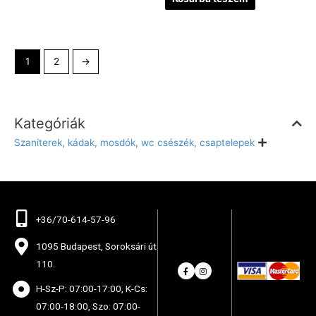
1
2
→
Kategóriák
Szaniterek, kádak, mosdók, wc csészék, csaptelepek
+36/70-614-57-96
1095 Budapest, Soroksári út
110.
H-Sz-P: 07:00-17:00, K-Cs:
07:00-18:00, Szo: 07:00-