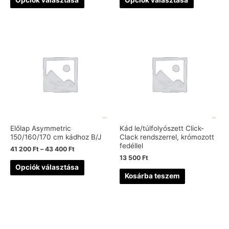
Opciók választása
Opciók választása
Előlap Asymmetric
Kád le/túlfolyószett Click-
150/160/170 cm kádhoz B/J
Clack rendszerrel, krómozott
fedéllel
41 200
Ft
–
43 400
Ft
13 500
Ft
Opciók választása
Kosárba teszem