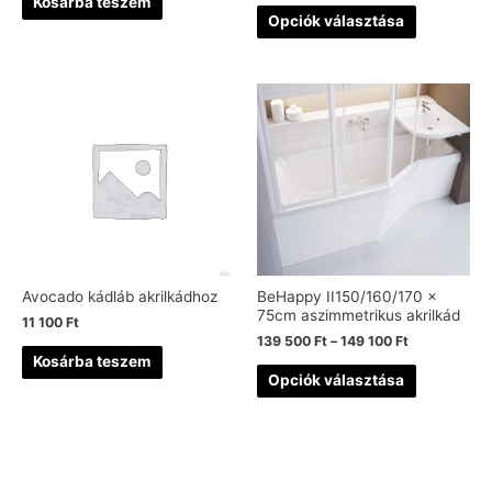
Kosárba teszem
Opciók választása
Avocado kádláb akrilkádhoz
BeHappy II150/160/170 x
75cm aszimmetrikus akrilkád
11 100
Ft
139 500
Ft
–
149 100
Ft
Kosárba teszem
Opciók választása