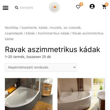
0
Kezdőlap
/
Szaniterek, kádak, mosdók, wc csészék,
csaptelepek
/
Kádak
/
Aszimmetrikus kádak
/ Ravak aszimmetrikus
kádak
Ravak aszimmetrikus kádak
1–20 termék, összesen 25 db