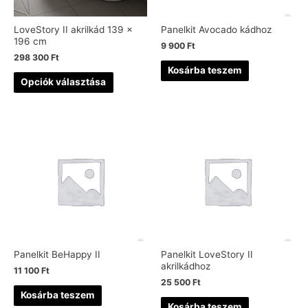
LoveStory II akrilkád 139 x
Panelkit Avocado kádhoz
196 cm
9 900
Ft
298 300
Ft
Kosárba teszem
Opciók választása
Panelkit BeHappy II
Panelkit LoveStory II
akrilkádhoz
11 100
Ft
25 500
Ft
Kosárba teszem
Kosárba teszem