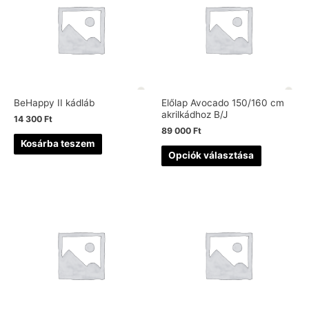
BeHappy II kádláb
Előlap Avocado 150/160 cm
akrilkádhoz B/J
14 300
Ft
89 000
Ft
Kosárba teszem
Opciók választása