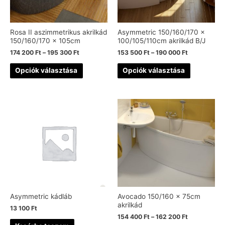
Rosa II aszimmetrikus akrilkád
Asymmetric 150/160/170 x
150/160/170 x 105cm
100/105/110cm akrilkád B/J
174 200
Ft
–
195 300
Ft
153 500
Ft
–
190 000
Ft
Opciók választása
Opciók választása
Asymmetric kádláb
Avocado 150/160 x 75cm
akrilkád
13 100
Ft
154 400
Ft
–
162 200
Ft