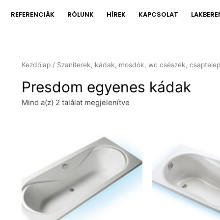
REFERENCIÁK
RÓLUNK
HÍREK
KAPCSOLAT
LAKBERE
Kezdőlap
/
Szaniterek, kádak, mosdók, wc csészék, csaptele
Presdom egyenes kádak
Mind a(z) 2 találat megjelenítve