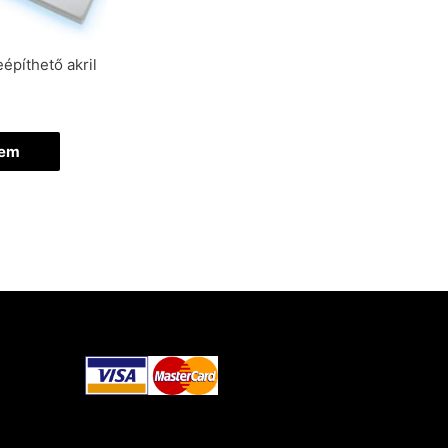
píthető akril
zem