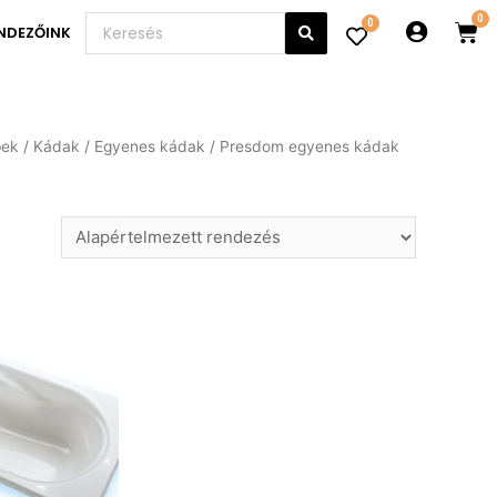
0
NDEZŐINK
pek
/
Kádak
/
Egyenes kádak
/ Presdom egyenes kádak