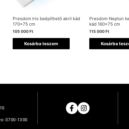
Presdom Iris beépíthető akril kád
Presdom Neptun beé
170×75 cm
kád 160×75 cm
105 000
Ft
115 000
Ft
Kosárba teszem
Kosárba tes
10.
zo: 07:00-13:00