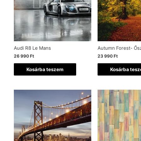
Audi R8 Le Mans
Autumn Forest- Ősz
26 990
Ft
23 990
Ft
Kosárba teszem
Kosárba tes