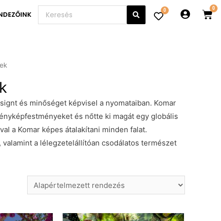
0
NDEZŐINK
rek
k
esignt és minőséget képvisel a nyomataiban. Komar
fényképfestményeket és nőtte ki magát egy globális
val a Komar képes átalakítani minden falat.
 valamint a lélegzetelállítóan csodálatos természet