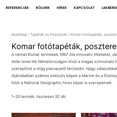
REFERENCIÁK
RÓLUNK
HÍREK
KAPCSOLAT
LAKBERE
Kezdőlap
/
Tapéták és Poszterek
/ Komar fotótapéták, poszte
Komar fotótapéták, posztere
A német Komar termékek 1967 óta innovatív ötleteket, d
tette ismertté Németországon kívül a magas színvonalú 
szereplővé a világ piacvezető területén. Nagy választékai
Ajánlataiban számos exkluzív képek a Marvel és a Disney,
fotói a National Geographic híres képei is szerepelnek.
1–20 termék, összesen 92 db