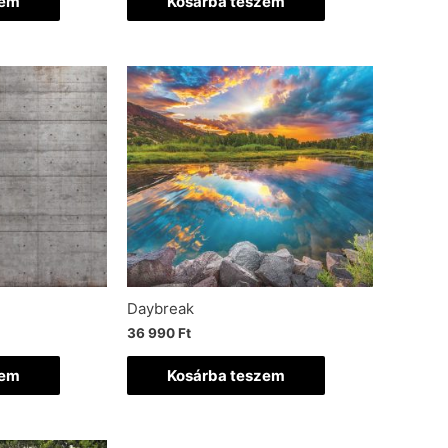
zem
Kosárba teszem
Daybreak
36 990
Ft
zem
Kosárba teszem