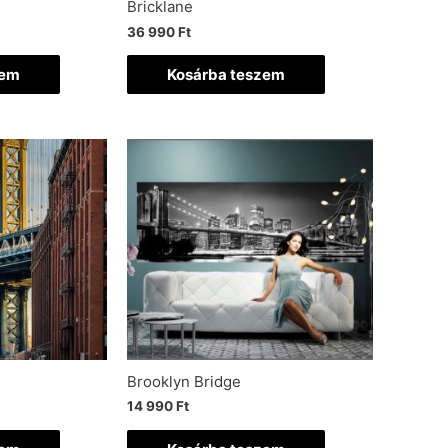
Bricklane
36 990
Ft
zem
Kosárba teszem
Brooklyn Bridge
14 990
Ft