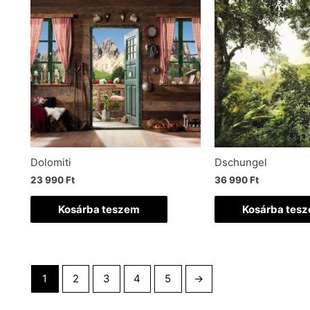
Dolomiti
Dschungel
23 990
Ft
36 990
Ft
Kosárba teszem
Kosárba tes
1
2
3
4
5
→