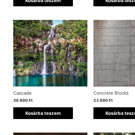
Kosárba teszem
Kosárba tes
Cascade
Concrete Blocks
36 990
Ft
23 990
Ft
Kosárba teszem
Kosárba tes