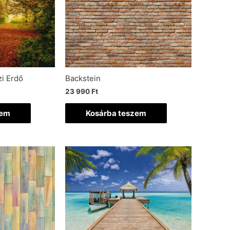
i Erdő
Backstein
23 990
Ft
zem
Kosárba teszem