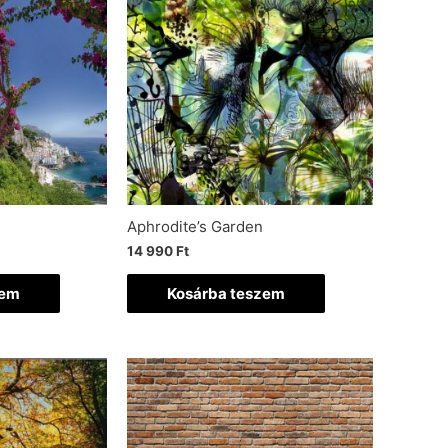
Aphrodite’s Garden
14 990
Ft
zem
Kosárba teszem