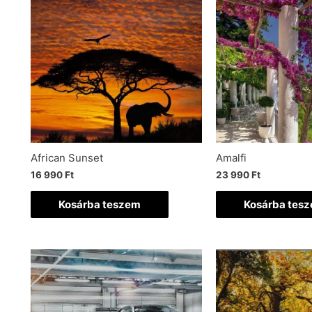
African Sunset
Amalfi
16 990
Ft
23 990
Ft
Kosárba teszem
Kosárba tes