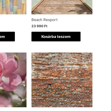
Beach Resport
23 990
Ft
zem
Kosárba teszem