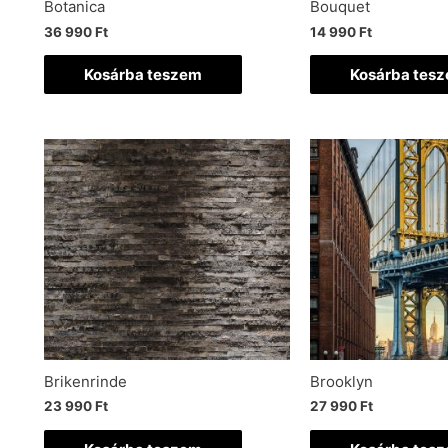
Botanica
Bouquet
36 990
Ft
14 990
Ft
Kosárba teszem
Kosárba tes
Brikenrinde
Brooklyn
23 990
Ft
27 990
Ft