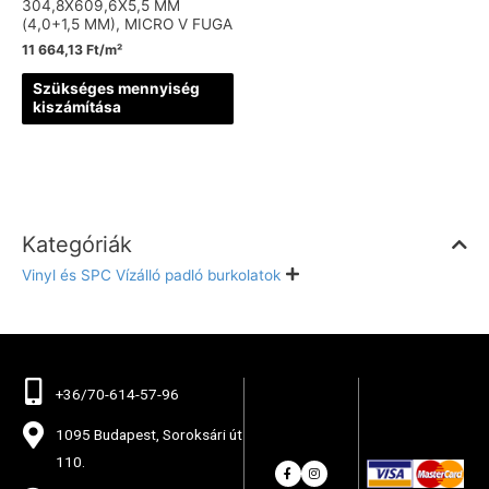
304,8X609,6X5,5 MM
(4,0+1,5 MM), MICRO V FUGA
11 664,13
Ft
/m²
Szükséges mennyiség
kiszámítása
Kategóriák
Vinyl és SPC Vízálló padló burkolatok
+36/70-614-57-96
1095 Budapest, Soroksári út
110.