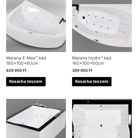
Matana E-Max™ kád
Matana Hydro™ kád
160x100x60cm
160x100x60cm
829 900
Ft
389 900
Ft
Kosárba teszem
Kosárba teszem