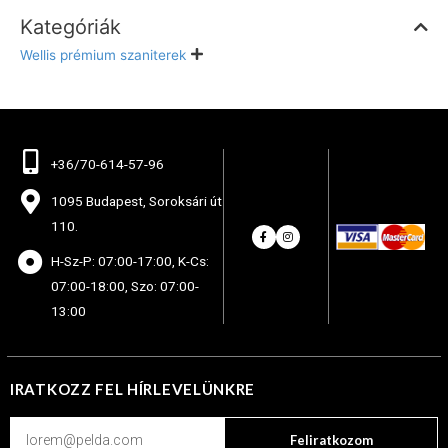
Kategóriák
Wellis prémium szaniterek
+36/70-614-57-96
1095 Budapest, Soroksári út
110.
H-Sz-P: 07:00-17:00, K-Cs:
07:00-18:00, Szo: 07:00-
13:00
IRATKOZZ FEL HÍRLEVELÜNKRE
Feliratkozom