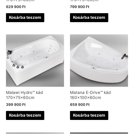
629 900
Ft
799 900
Ft
Kosárba teszem
Kosárba teszem
Malawi Hydro™ kád
Matana E-Drive™ kád
170x75x60cm
160x100x60cm
399 900
Ft
659 900
Ft
Kosárba teszem
Kosárba teszem