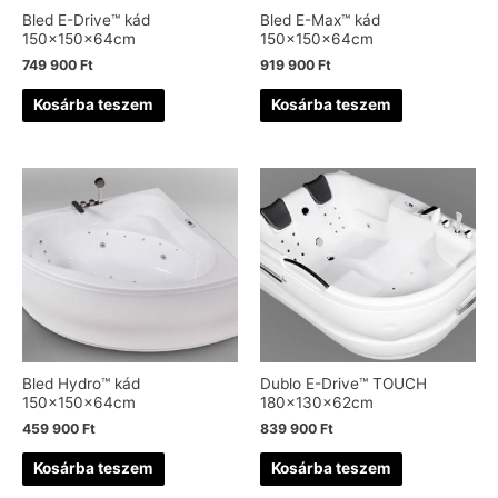
Bled E-Drive™ kád
Bled E-Max™ kád
150x150x64cm
150x150x64cm
749 900
Ft
919 900
Ft
Kosárba teszem
Kosárba teszem
Bled Hydro™ kád
Dublo E-Drive™ TOUCH
150x150x64cm
180x130x62cm
459 900
Ft
839 900
Ft
Kosárba teszem
Kosárba teszem