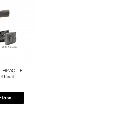
NTHRACITE
ettával
ztása