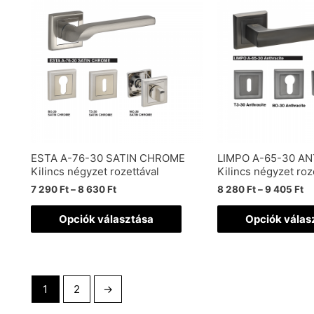
ESTA A-76-30 SATIN CHROME
LIMPO A-65-30 A
Kilincs négyzet rozettával
Kilincs négyzet roz
7 290
Ft
–
8 630
Ft
8 280
Ft
–
9 405
Ft
Opciók választása
Opciók válas
1
2
→