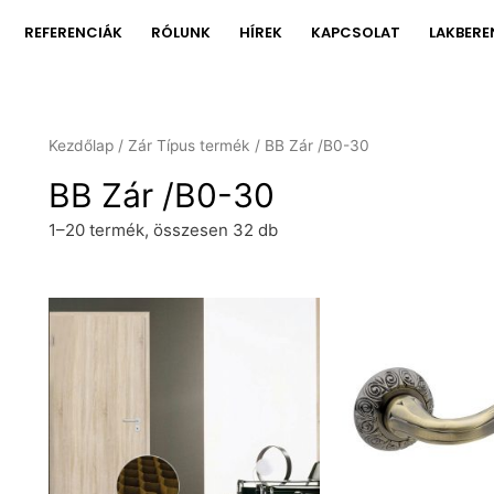
REFERENCIÁK
RÓLUNK
HÍREK
KAPCSOLAT
LAKBERE
Kezdőlap
/ Zár Típus termék / BB Zár /B0-30
BB Zár /B0-30
1–20 termék, összesen 32 db