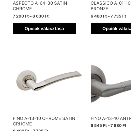
ASPECTO A-64-30 SATIN
CLASSICO A-01-10
CHROME
BRONZE
7 290
Ft
–
8 630
Ft
6 400
Ft
–
7 735
Ft
Opciók választása
Opciók válas
FINO A-13-10 CHROME SATIN
FINO A-13-10 ANT
CRHOME
6 545
Ft
–
7 880
Ft