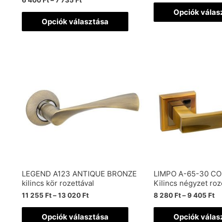
6 400
Ft
–
7 735
Ft
Opciók válas
Opciók választása
LEGEND A123 ANTIQUE BRONZE
LIMPO A-65-30 C
kilincs kör rozettával
Kilincs négyzet roz
11 255
Ft
–
13 020
Ft
8 280
Ft
–
9 405
Ft
Opciók választása
Opciók válas