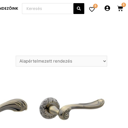
0
NDEZŐINK