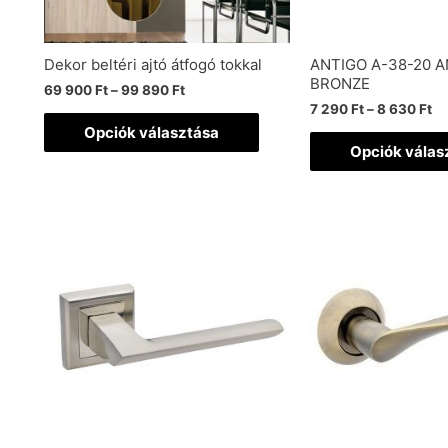
Dekor beltéri ajtó átfogó tokkal
ANTIGO A-38-20 
BRONZE
69 900
Ft
–
99 890
Ft
7 290
Ft
–
8 630
Ft
Opciók választása
Opciók válas