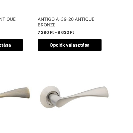
ANTIQUE
ANTIGO A-39-20 ANTIQUE
BRONZE
7 290
Ft
–
8 630
Ft
ztása
Opciók választása