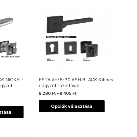
K NICKEL-
ESTA A-76-30 ASH BLACK Kilincs
gyzet
négyzet rozettával
8 280
Ft
–
9 405
Ft
Opciók választása
ztása