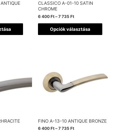
 ANTIQUE
CLASSICO A-01-10 SATIN
CHROME
6 400
Ft
–
7 735
Ft
ztása
Opciók választása
RHRACITE
FINO A-13-10 ANTIQUE BRONZE
6 400
Ft
–
7 735
Ft