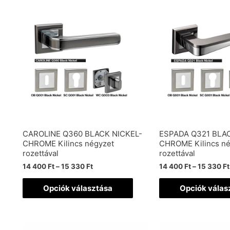
CAROLINE Q360 BLACK NICKEL-
ESPADA Q321 BLAC
CHROME Kilincs négyzet
CHROME Kilincs né
rozettával
rozettával
14 400
Ft
–
15 330
Ft
14 400
Ft
–
15 330
Ft
Opciók választása
Opciók válas