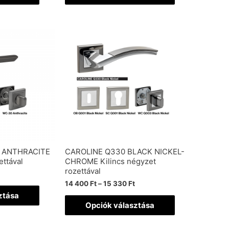
 ANTHRACITE
CAROLINE Q330 BLACK NICKEL-
ettával
CHROME Kilincs négyzet
rozettával
14 400
Ft
–
15 330
Ft
ztása
Opciók választása