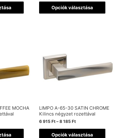
ztása
Opciók választása
OFFEE MOCHA
LIMPO A-65-30 SATIN CHROME
ettával
Kilincs négyzet rozettával
6 915
Ft
–
8 185
Ft
ztása
Opciók választása