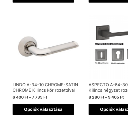
LINDO A-34-10 CHROME-SATIN
ASPECTO A-64-30
CHROME Kilincs kör rozettával
Kilincs négyzet roz
6 400
Ft
–
7 735
Ft
8 280
Ft
–
9 405
Ft
Opciók választása
Opciók válas