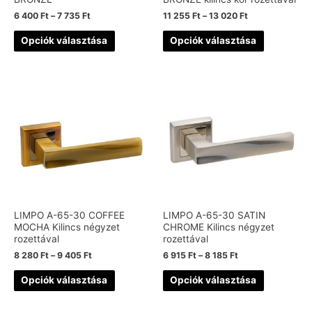
6 400
Ft
–
7 735
Ft
11 255
Ft
–
13 020
Ft
Opciók választása
Opciók választása
LIMPO A-65-30 COFFEE
LIMPO A-65-30 SATIN
MOCHA Kilincs négyzet
CHROME Kilincs négyzet
rozettával
rozettával
8 280
Ft
–
9 405
Ft
6 915
Ft
–
8 185
Ft
Opciók választása
Opciók választása