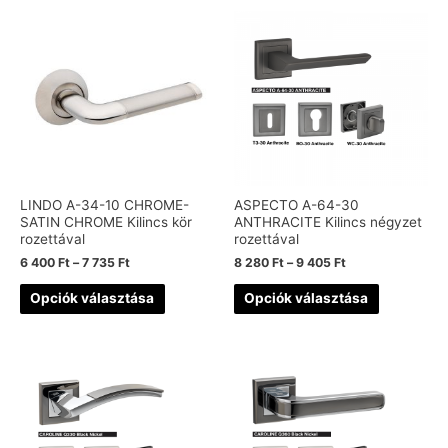
LINDO A-34-10 CHROME-
ASPECTO A-64-30
SATIN CHROME Kilincs kör
ANTHRACITE Kilincs négyzet
rozettával
rozettával
6 400
Ft
–
7 735
Ft
8 280
Ft
–
9 405
Ft
Opciók választása
Opciók választása