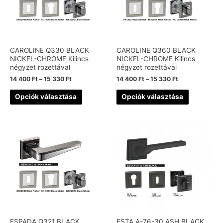
CAROLINE Q330 BLACK
CAROLINE Q360 BLACK
NICKEL-CHROME Kilincs
NICKEL-CHROME Kilincs
négyzet rozettával
négyzet rozettával
14 400
Ft
–
15 330
Ft
14 400
Ft
–
15 330
Ft
Opciók választása
Opciók választása
ESPADA Q321 BLACK
ESTA A-76-30 ASH BLACK