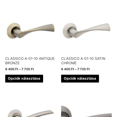
CLASSICO A-01-10 ANTIQUE
CLASSICO A-01-10 SATIN
BRONZE
CHROME
6 400
Ft
–
7 735
Ft
6 400
Ft
–
7 735
Ft
Opciók választása
Opciók választása