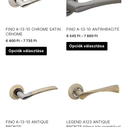
FINO A-13-10 CHROME SATIN
FINO A-13-10 ANTRHRACITE
CRHOME
6 545
Ft
–
7 880
Ft
6 400
Ft
–
7 735
Ft
Opciók választása
Opciók választása
FINO A-13-10 ANTIQUE
LEGEND A123 ANTIQUE
BRONZE
BRONZE kilincs kör rozettával