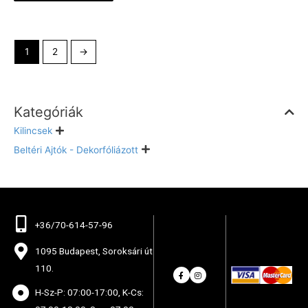
1
2
→
Kategóriák
Kilincsek
Beltéri Ajtók - Dekorfóliázott
+36/70-614-57-96
1095 Budapest, Soroksári út
110.
H-Sz-P: 07:00-17:00, K-Cs: