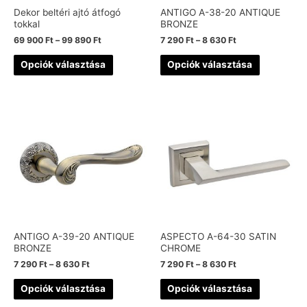
Dekor beltéri ajtó átfogó
ANTIGO A-38-20 ANTIQUE
tokkal
BRONZE
69 900
Ft
–
99 890
Ft
7 290
Ft
–
8 630
Ft
Opciók választása
Opciók választása
ANTIGO A-39-20 ANTIQUE
ASPECTO A-64-30 SATIN
BRONZE
CHROME
7 290
Ft
–
8 630
Ft
7 290
Ft
–
8 630
Ft
Opciók választása
Opciók választása