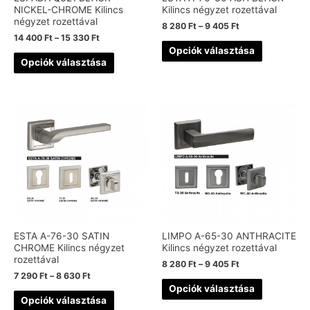
NICKEL-CHROME Kilincs
Kilincs négyzet rozettával
négyzet rozettával
8 280
Ft
–
9 405
Ft
14 400
Ft
–
15 330
Ft
Opciók választása
Opciók választása
ESTA A-76-30 SATIN
LIMPO A-65-30 ANTHRACITE
CHROME Kilincs négyzet
Kilincs négyzet rozettával
rozettával
8 280
Ft
–
9 405
Ft
7 290
Ft
–
8 630
Ft
Opciók választása
Opciók választása