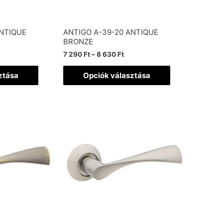
ANTIQUE
ANTIGO A-39-20 ANTIQUE
BRONZE
7 290
Ft
–
8 630
Ft
ztása
Opciók választása