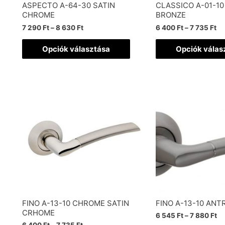
ASPECTO A-64-30 SATIN
CLASSICO A-01-10
CHROME
BRONZE
7 290
Ft
–
8 630
Ft
6 400
Ft
–
7 735
Ft
Opciók választása
Opciók válas
FINO A-13-10 CHROME SATIN
FINO A-13-10 ANT
CRHOME
6 545
Ft
–
7 880
Ft