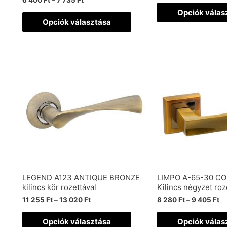
6 400
Ft
–
7 735
Ft
Opciók válas
Opciók választása
LEGEND A123 ANTIQUE BRONZE
LIMPO A-65-30 C
kilincs kör rozettával
Kilincs négyzet roz
11 255
Ft
–
13 020
Ft
8 280
Ft
–
9 405
Ft
Opciók választása
Opciók válas