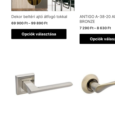
Dekor beltéri ajtó átfogó tokkal
ANTIGO A-38-20 
BRONZE
69 900
Ft
–
99 890
Ft
7 290
Ft
–
8 630
Ft
Opciók választása
Opciók válas