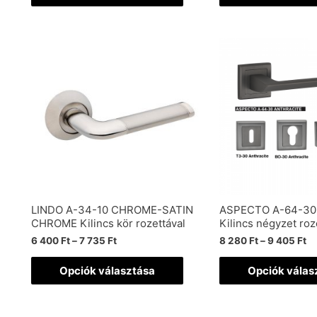
LINDO A-34-10 CHROME-SATIN
ASPECTO A-64-30
CHROME Kilincs kör rozettával
Kilincs négyzet roz
6 400
Ft
–
7 735
Ft
8 280
Ft
–
9 405
Ft
Opciók választása
Opciók válas