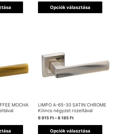
ztása
Opciók választása
OFFEE MOCHA
LIMPO A-65-30 SATIN CHROME
ettával
Kilincs négyzet rozettával
6 915
Ft
–
8 185
Ft
ztása
Opciók választása