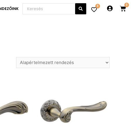
0
NDEZŐINK