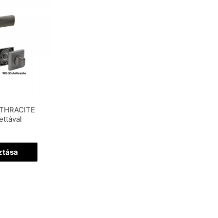
NTHRACITE
ettával
ztása