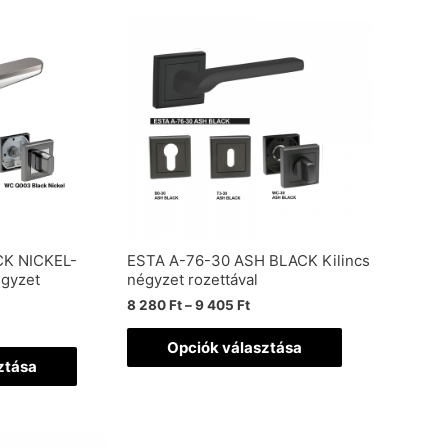
K NICKEL-
ESTA A-76-30 ASH BLACK Kilincs
gyzet
négyzet rozettával
8 280
Ft
–
9 405
Ft
Opciók választása
ztása