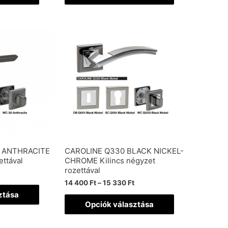
 ANTHRACITE
CAROLINE Q330 BLACK NICKEL-
ettával
CHROME Kilincs négyzet
rozettával
14 400
Ft
–
15 330
Ft
ztása
Opciók választása