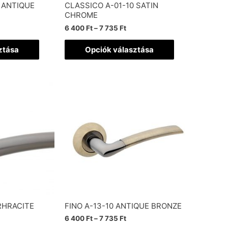
 ANTIQUE
CLASSICO A-01-10 SATIN
CHROME
6 400
Ft
–
7 735
Ft
ztása
Opciók választása
RHRACITE
FINO A-13-10 ANTIQUE BRONZE
6 400
Ft
–
7 735
Ft