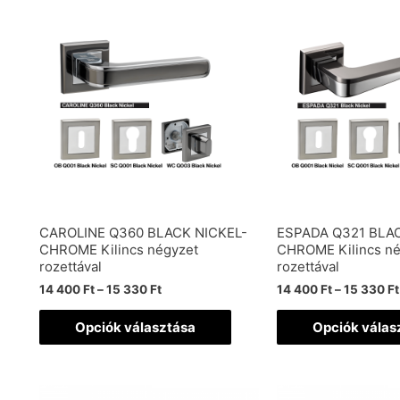
CAROLINE Q360 BLACK NICKEL-
ESPADA Q321 BLAC
CHROME Kilincs négyzet
CHROME Kilincs né
rozettával
rozettával
14 400
Ft
–
15 330
Ft
14 400
Ft
–
15 330
Ft
Opciók választása
Opciók válas