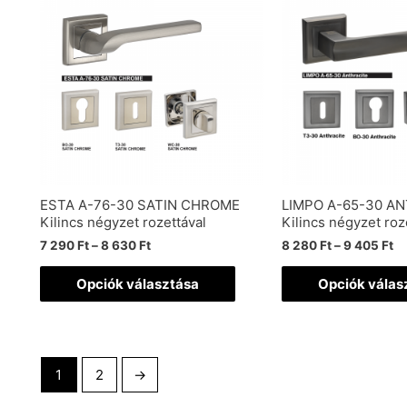
ESTA A-76-30 SATIN CHROME
LIMPO A-65-30 A
Kilincs négyzet rozettával
Kilincs négyzet roz
7 290
Ft
–
8 630
Ft
8 280
Ft
–
9 405
Ft
Opciók választása
Opciók válas
1
2
→