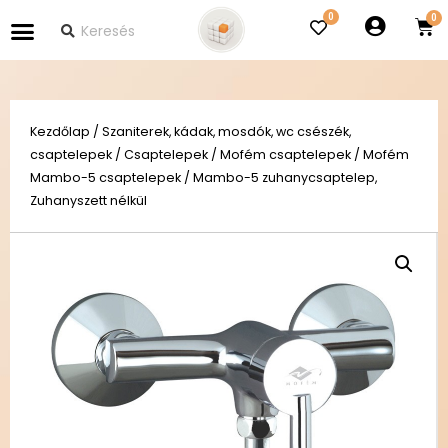
0
Kezdőlap
/
Szaniterek, kádak, mosdók, wc csészék,
csaptelepek
/
Csaptelepek
/
Mofém csaptelepek
/
Mofém
Mambo-5 csaptelepek
/ Mambo-5 zuhanycsaptelep,
Zuhanyszett nélkül