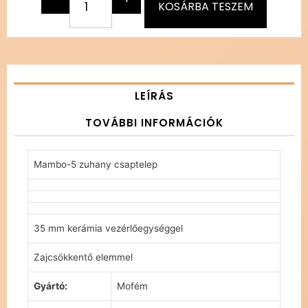
KOSÁRBA TESZEM
LEÍRÁS
TOVÁBBI INFORMÁCIÓK
Mambo-5 zuhany csaptelep
35 mm kerámia vezérlőegységgel
Zajcsökkentő elemmel
Gyártó:
Mofém