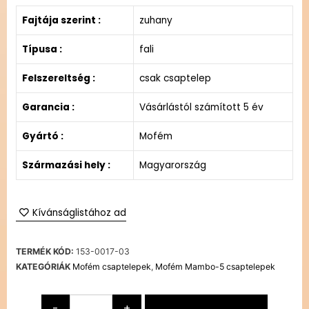
Fajtája szerint :
zuhany
Típusa :
fali
Felszereltség :
csak csaptelep
Garancia :
Vásárlástól számított 5 év
Gyártó :
Mofém
Származási hely :
Magyarország
Kívánságlistához ad
TERMÉK KÓD:
153-0017-03
KATEGÓRIÁK
Mofém csaptelepek
,
Mofém Mambo-5 csaptelepek
-
+