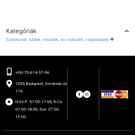
Kategóriák
Szaniterek, kádak, mosdók, wc csészék, csaptelepek
+36/70-614-57-96
1095 Budapest, Soroksári út
110.
H-Sz-P: 07:00-17:00, K-Cs:
07:00-18:00, Szo: 07:00-
13:00