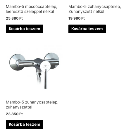
Mambo-5 mosdócsaptelep,
Mambo-5 zuhanycsaptelep,
leeresztő szeleppel nélkül
Zuhanyszett nélkül
25 880
Ft
19 980
Ft
Kosárba teszem
Kosárba teszem
Mambo-5 zuhanycsaptelep,
zuhanyszettel
23 850
Ft
Kosárba teszem