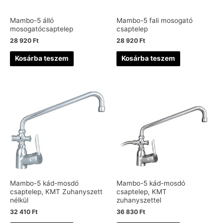
Mambo-5 álló
Mambo-5 fali mosogató
mosogatócsaptelep
csaptelep
28 920
Ft
28 920
Ft
Kosárba teszem
Kosárba teszem
Mambo-5 kád-mosdó
Mambo-5 kád-mosdó
csaptelep, KMT Zuhanyszett
csaptelep, KMT
nélkül
zuhanyszettel
32 410
Ft
36 830
Ft