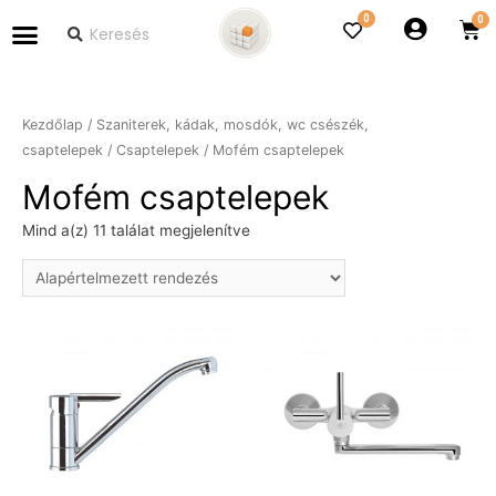
0
Kezdőlap
/
Szaniterek, kádak, mosdók, wc csészék,
csaptelepek
/
Csaptelepek
/ Mofém csaptelepek
Mofém csaptelepek
Mind a(z) 11 találat megjelenítve