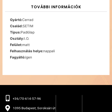
TOVÁBBI INFORMÁCIÓK
Gyártó:
Cerrad
Család:
SETIM
Típus:
Padlólap
Osztály:
I.O.
Felület:
matt
Felhasználás helye:
nappali
Fagyálló:
igen
+36/70-614-57-96
1095 Budapest, Soroksári út