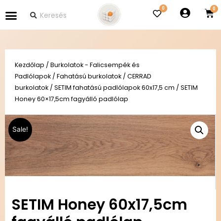
0
Kezdőlap
/
Burkolatok - Falicsempék és
Padlólapok
/
Fahatású burkolatok
/
CERRAD
burkolatok
/
SETIM fahatású padlólapok 60x17,5 cm
/ SETIM
Honey 60×17,5cm fagyálló padlólap
Sale!
SETIM Honey 60x17,5cm