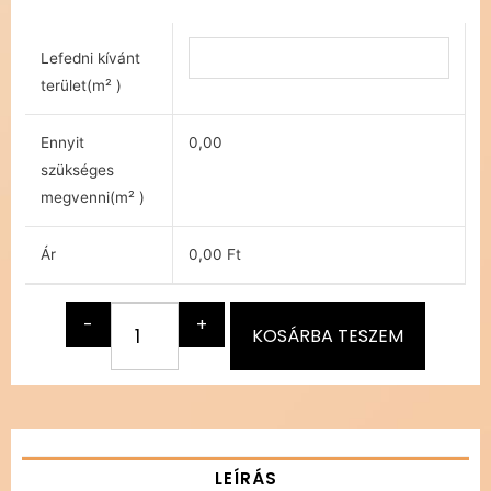
Lefedni kívánt
terület(m² )
Ennyit
0,00
szükséges
megvenni(m² )
Ár
0,00 Ft
-
+
KOSÁRBA TESZEM
LEÍRÁS