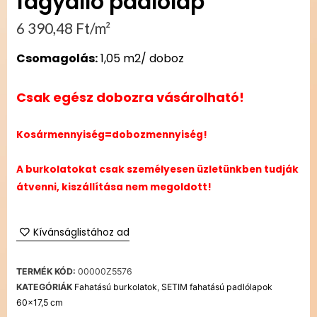
fagyálló padlólap
6 390,48
Ft
/m²
Csomagolás:
1,05 m2/ doboz
Csak egész dobozra vásárolható!
Kosármennyiség=dobozmennyiség!
A burkolatokat csak személyesen üzletünkben tudják
átvenni, kiszállítása nem megoldott!
Kívánságlistához ad
TERMÉK KÓD:
00000Z5576
KATEGÓRIÁK
Fahatású burkolatok
,
SETIM fahatású padlólapok
60x17,5 cm