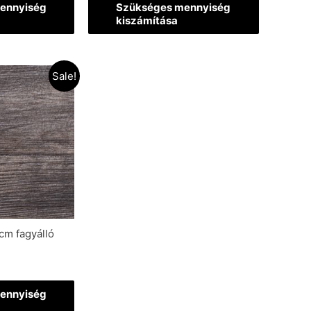
ennyiség
Szükséges mennyiség
kiszámítása
Sale!
cm fagyálló
ennyiség