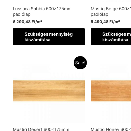
Lussaca Sabbia 600x175mm
Mustiq Beige 600
padlólap
padlólap
6 290,48
Ft
/m²
5 490,48
Ft
/m²
Szükséges mennyiség
Szükséges m
kiszámítása
kiszámítása
Sale!
Mustiq Desert 600x175mm
Mustiq Honey 600