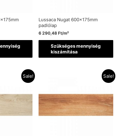
00x175mm
Lussaca Nugat 600x175mm
padlólap
6 290,48
Ft
/m²
ennyiség
Szükséges mennyiség
kiszámítása
Sale!
Sale!