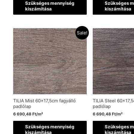
Szükséges mennyiség
Szükséges m
kiszámítása
kiszámítása
Sale!
TILIA Mist 60×17,5cm fagyálló
TILIA Steel 60×17,5
padlólap
padlólap
6 690,48
Ft
/m²
6 690,48
Ft
/m²
Szükséges mennyiség
Szükséges m
kiszámítása
kiszámítása