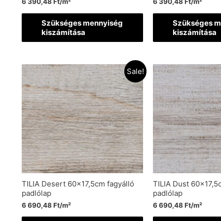
6 390,48
Ft
/m²
6 390,48
Ft
/m²
Szükséges mennyiség
Szükséges m
kiszámítása
kiszámítása
Sale!
TILIA Desert 60×17,5cm fagyálló
TILIA Dust 60×17,5
padlólap
padlólap
6 690,48
Ft
/m²
6 690,48
Ft
/m²