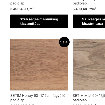
padlólap
padlólap
5 490,48
Ft
/m²
5 490,48
Ft
/m²
Szükséges mennyiség
Szükséges m
kiszámítása
kiszámítása
Sale!
SETIM Honey 60×17,5cm fagyálló
SETIM Mist 60×17,5
padlólap
padlólap