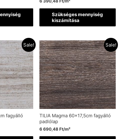
6 390,48
Ft
/m²
ennyiség
Szükséges mennyiség
kiszámítása
Sale!
Sale!
cm fagyálló
TILIA Magma 60×17,5cm fagyálló
padlólap
6 690,48
Ft
/m²