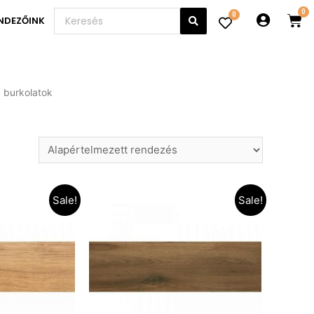
0
NDEZŐINK
 burkolatok
Sale!
Sale!