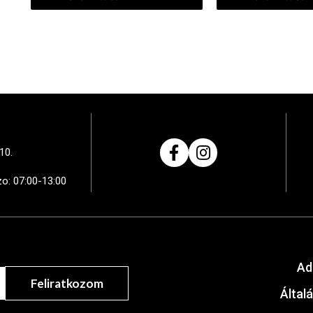
10.
zo: 07:00-13:00
Ad
Feliratkozom
Által