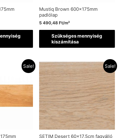
x175mm
Mustiq Brown 600x175mm
padlólap
5 490,48
Ft
/m²
ennyiség
Szükséges mennyiség
kiszámítása
Sale!
Sale!
x175mm
SETIM Desert 60×17,5cm fagyálló