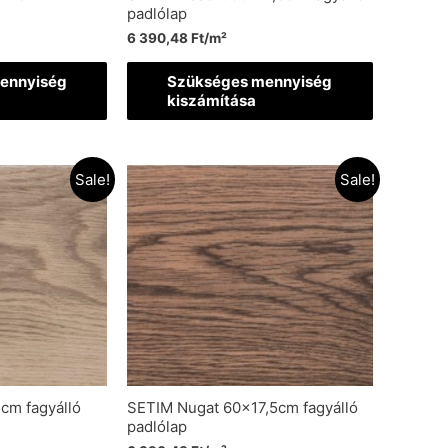
padlólap
6 390,48
Ft
/m²
ennyiség
Szükséges mennyiség
kiszámítása
Sale!
Sale!
cm fagyálló
SETIM Nugat 60×17,5cm fagyálló
padlólap