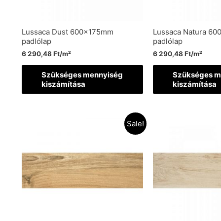
Lussaca Dust 600x175mm
Lussaca Natura 6
padlólap
padlólap
6 290,48
Ft
/m²
6 290,48
Ft
/m²
Szükséges mennyiség
Szükséges m
kiszámítása
kiszámítása
Sale!