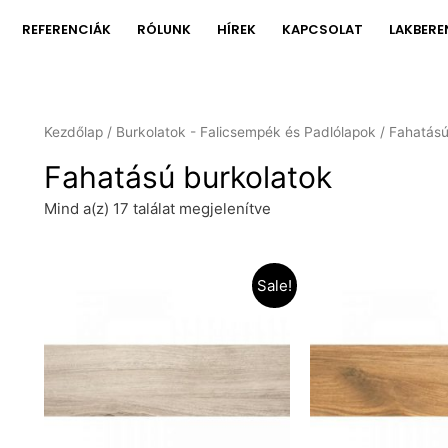
REFERENCIÁK
RÓLUNK
HÍREK
KAPCSOLAT
LAKBERE
Kezdőlap
/
Burkolatok - Falicsempék és Padlólapok
/ Fahatású
Fahatású burkolatok
Mind a(z) 17 találat megjelenítve
Sale!